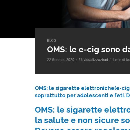
BLOG
OMS: le e-cig sono d
22 Gennaio 2020
36 visualizzazioni
1 min di le
OMS: le sigarette elettroniche(e-cig
soprattutto per adolescenti e feti.
OMS: le sigarette elettr
la salute e non sicure so