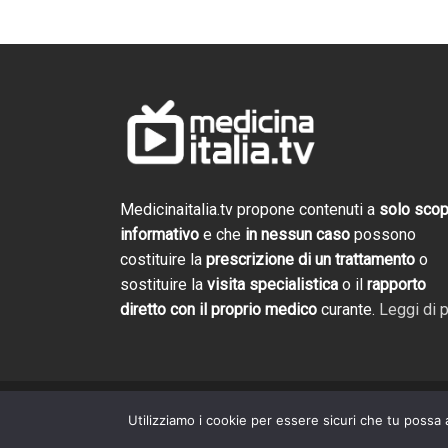
Cosmofarma 2026: 
Salotto TV di Gali
Trailer evento
2 settimane ago
Medicinaitalia.tv propone contenuti a
solo sco
informativo
e che
in nessun caso
possono
Cosmofarma 2026
costituire la
prescrizione di un trattamento
o
e novità. Torna il
Medicina Italia T
sostituire la
visita specialistica
o il
rapporto
4 settimane ago
diretto con il proprio medico
curante.
Leggi di p
Utilizziamo i cookie per essere sicuri che tu possa 