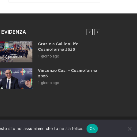
N EVIDENZA
Grazie a GalileoLife –
Cosmofarma 2026
1 giorno ago
Vincenzo Cosi – Cosmofarma
2026
1 giorno ago
Y
esto sito noi assumiamo che tu ne sia felice.
Ok