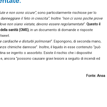
ntate.
ute e non sono sicure”,
sono particolarmente rischiose per lo
danneggiare il feto in crescita”.
Inoltre
“non ci sono poche prove
addove non siano vietate, devono essere regolamentate
“.
Questo il
della sanità (OMS)
, in un documento di domande e risposte
 tweet.
ie cardiache e disturbi polmonari
“. Espongono, di seconda mano,
anze chimiche dannose”. Inoltre, il liquido in esse contenuto “può
a se ingerito o assorbito. Esiste il rischio che i dispositivi
 e, ancora “possono causare gravi lesioni a seguito di incendi ed
Fonte: Ansa