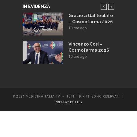
IN EVIDENZA
e e
Grazie a GalileoLife
Lafayette:
– Cosmofarma 2026
odello per
10 ore ago
a
nte
Vincenzo Cosi –
ago
Cosmofarma 2026
10 ore ago
nsone: La
ei sorrisi
© 2024 MEDICINAITALIA.TV - TUTTI I DIRITTI SONO RISERVATI |
PRIVACY POLICY