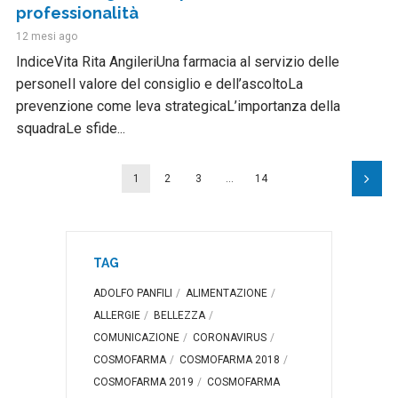
professionalità
12 mesi ago
IndiceVita Rita AngileriUna farmacia al servizio delle
personeIl valore del consiglio e dell’ascoltoLa
prevenzione come leva strategicaL’importanza della
squadraLe sfide...
1
2
3
…
14
TAG
ADOLFO PANFILI
ALIMENTAZIONE
ALLERGIE
BELLEZZA
COMUNICAZIONE
CORONAVIRUS
COSMOFARMA
COSMOFARMA 2018
COSMOFARMA 2019
COSMOFARMA