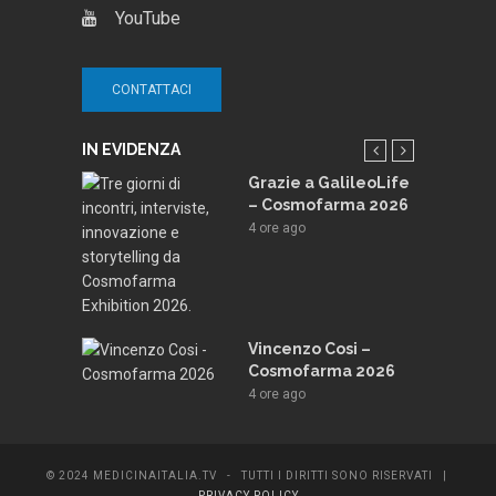
YouTube
CONTATTACI
IN EVIDENZA
e e
Grazie a GalileoLife
Lafayette:
– Cosmofarma 2026
odello per
4 ore ago
a
nte
ago
nsone: La
Vincenzo Cosi –
ei sorrisi
Cosmofarma 2026
4 ore ago
© 2024 MEDICINAITALIA.TV - TUTTI I DIRITTI SONO RISERVATI |
PRIVACY POLICY