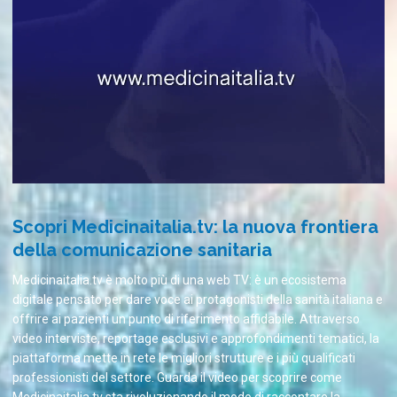
Scopri Medicinaitalia.tv: la nuova frontiera
della comunicazione sanitaria
Medicinaitalia.tv è molto più di una web TV: è un ecosistema
digitale pensato per dare voce ai protagonisti della sanità italiana e
offrire ai pazienti un punto di riferimento affidabile. Attraverso
video interviste, reportage esclusivi e approfondimenti tematici, la
piattaforma mette in rete le migliori strutture e i più qualificati
professionisti del settore. Guarda il video per scoprire come