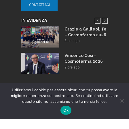
CONTATTACI
IN EVIDENZA
e e
Grazie a GalileoLife
Lafayette:
– Cosmofarma 2026
odello per
8 ore ago
a
nte
Vincenzo Cosi –
ago
Cosmofarma 2026
9 ore ago
nsone: La
ei sorrisi
Utilizziamo i cookie per essere sicuri che tu possa avere la
migliore esperienza sul nostro sito. Se continui ad utilizzare
questo sito noi assumiamo che tu ne sia felice.
© 2024 MEDICINAITALIA.TV - TUTTI I DIRITTI SONO RISERVATI |
Ok
PRIVACY POLICY