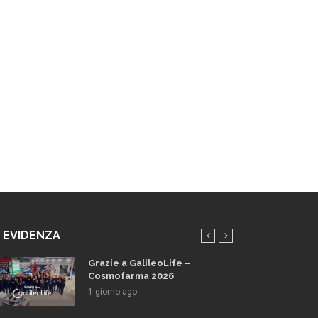
N EVIDENZA
Grazie a GalileoLife –
Cosmofarma 2026
1 giorno ago