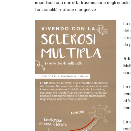
impedisce una corretta trasmissione degli impulsi 
funzionalità motorie e cognitive.
La 
dete
e m
da p
Attu
Mult
nuov
La 
ann
aff
caus
La 
rea