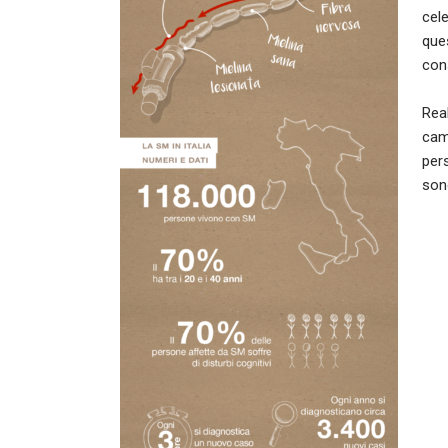
cele
que
con
Rea
cam
pers
sono