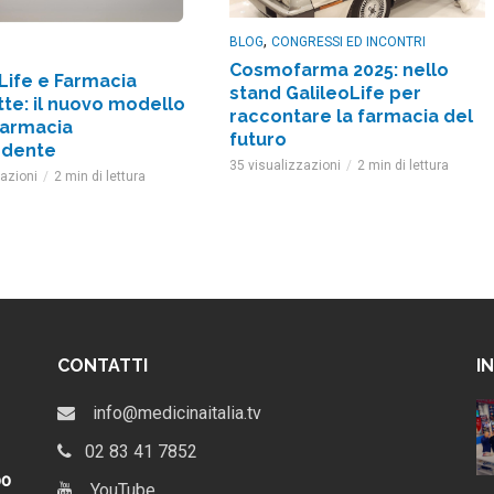
,
BLOG
CONGRESSI ED INCONTRI
Cosmofarma 2025: nello
Life e Farmacia
stand GalileoLife per
te: il nuovo modello
raccontare la farmacia del
farmacia
futuro
ndente
35 visualizzazioni
2 min di lettura
zazioni
2 min di lettura
CONTATTI
I
al via il
GalileoLife e Farmacia
info@medicinaitalia.tv
leoLife |
Lafayette: il nuovo modello
per la farmacia indipendente
02 83 41 7852
4 settimane ago
po
YouTube