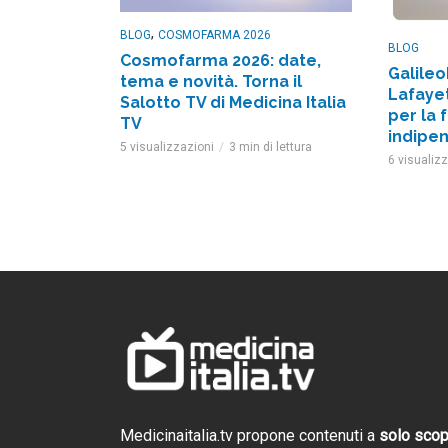
,
BLOG
COSMOFARMA 2026
BLOG
Cosmofarma 2026: date,
Galileo
tema e novità. Torna il
Lafayet
Salotto TV di Medicina Italia
per la 
TV
indipe
5 visualizzazioni
3 min di lettura
6 visualiz
Cosmofarma 2026: 
Salotto TV di Gali
Trailer evento
2 settimane ago
Medicinaitalia.tv propone contenuti a
solo sco