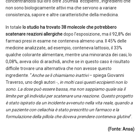
concentrandosi sui loro oltre 350mila ‘eccipienti’, ingredienti che
non sono biologicamente attivi ma che servono a variare
consistenza, sapore e altre caratteristiche della medicina.
In totale
lo studio ha trovato 38 molecole
che potrebbero
scatenare reazioni allergiche
dopo l’esposizione, ma il 92,8% dei
farmaci presi in esame ne conteneva almeno una. Il 45% delle
medicine analizzate, ad esempio, conteneva lattosio, il 33%
qualche colorante alimentare, mentre una minoranza dei casi, lo
0,08%, aveva olio di arachidi, anche se in questo caso è risultato
difficile trovare una alternativa che non avesse questo
ingrediente. “
Anche se li chiamiamo inattivi
– spiega Giovanni
Traverso, uno degli autori -,
in molti casi questi eccipienti non lo
sono. La dose può essere bassa, ma non sappiamo quale sia il
limite per gli individui per scatenare una reazione. Questo progetto
è stato ispirato da un incidente avvenuto nella vita reale, quando a
un paziente con celiachia è stato prescritto un farmaco e la
formulazione della pillola che doveva prendere conteneva glutine
“.
(Fonte: Ansa)