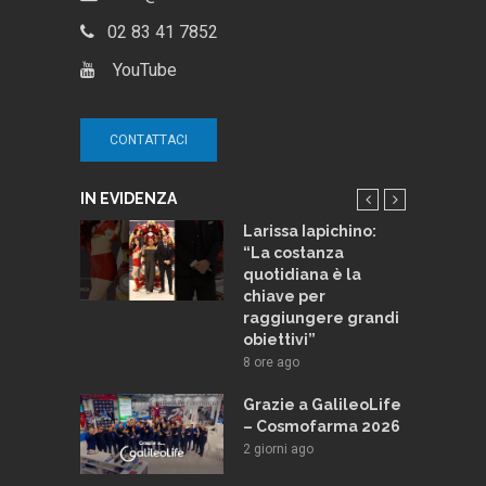
02 83 41 7852
YouTube
CONTATTACI
IN EVIDENZA
ma 2026:
Larissa Iapichino:
 e novità.
“La costanza
lotto TV di
quotidiana è la
talia TV
chiave per
raggiungere grandi
ago
obiettivi”
e e
8 ore ago
Lafayette:
odello per
Grazie a GalileoLife
a
– Cosmofarma 2026
nte
2 giorni ago
ago