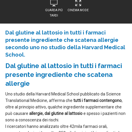
GUARDA PIÙ
CINEMA MODE
TARDI
Dal glutine al lattosio in tutti i farmaci
presente ingrediente che scatena allergie
secondo uno no studio della Harvard Medical
School.
Dal glutine al lattosio in tutti i farmaci
presente ingrediente che scatena
allergie
Uno studio della Harvard Medical School pubblicato da Science
Translational Medicine, afferma che
tutti i farmaci contengono
,
oltre al principio attivo, qualche ingrediente supplementare che
può causare
allergie, dal glutine al lattosio
e spesso i pazienti non
sono a conoscenza dei rischi.
I ricercatori hanno analizzato oltre 42mila farmaci orali,