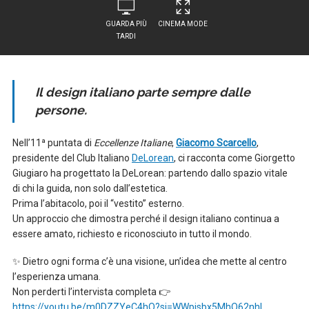
GUARDA PIÙ
CINEMA MODE
TARDI
Il design italiano parte sempre dalle
persone.
Nell’11ª puntata di
Eccellenze Italiane
,
Giacomo Scarcello
,
presidente del Club Italiano
DeLorean
, ci racconta come Giorgetto
Giugiaro ha progettato la DeLorean: partendo dallo spazio vitale
di chi la guida, non solo dall’estetica.
Prima l’abitacolo, poi il “vestito” esterno.
Un approccio che dimostra perché il design italiano continua a
essere amato, richiesto e riconosciuto in tutto il mondo.
✨ Dietro ogni forma c’è una visione, un’idea che mette al centro
l’esperienza umana.
Non perderti l’intervista completa 👉
https://youtu.be/m0DZZYeC4hQ?si=WWpisbx5MhQ62nhI