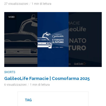
27 visualizzazioni
1 min di lettura
VIDEO
SHORTS
GalileoLife Farmacie | Cosmofarma 2025
6 visualizzazioni
1 min di lettura
TAG