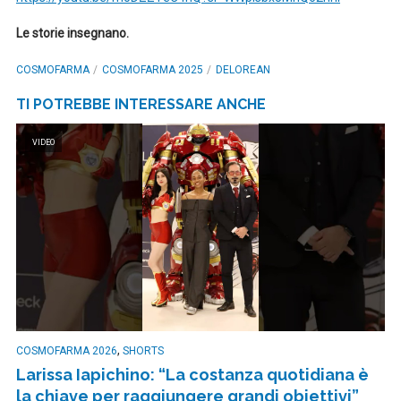
Le storie insegnano.
COSMOFARMA
COSMOFARMA 2025
DELOREAN
TI POTREBBE INTERESSARE ANCHE
VIDEO
,
COSMOFARMA 2026
SHORTS
Larissa Iapichino: “La costanza quotidiana è
la chiave per raggiungere grandi obiettivi”