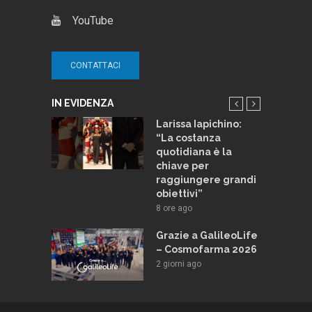
YouTube
CONTATTACI
IN EVIDENZA
ma 2026:
Larissa Iapichino:
 e novità.
“La costanza
lotto TV di
quotidiana è la
talia TV
chiave per
raggiungere grandi
ago
obiettivi”
e e
8 ore ago
Lafayette:
odello per
Grazie a GalileoLife
a
– Cosmofarma 2026
nte
2 giorni ago
ago