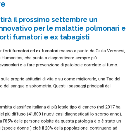
re
tirà il prossimo settembre un
novativo per le malattie polmonari e
orti fumatori e ex tabagisti
r forti
fumatori ed ex fumatori
messo a punto da Giulia Veronesi,
di Humanitas, che punta a diagnosticare sempre più
ovascolari
e a fare prevenzione di patologie correlate al fumo.
ulle proprie abitudini di vita e su come migliorarle, una Tac del
 del sangue e spirometria. Questi i passaggi principali del
bita classifica italiana di più letale tipo di cancro (nel 2017 ha
del più diffuso (41.800 i nuovi casi diagnosticati lo scorso anno).
a l’85% delle persone colpite da questa patologia è o è stato un
ni (specie donne ) cioè il 20% della popolazione, continuano ad