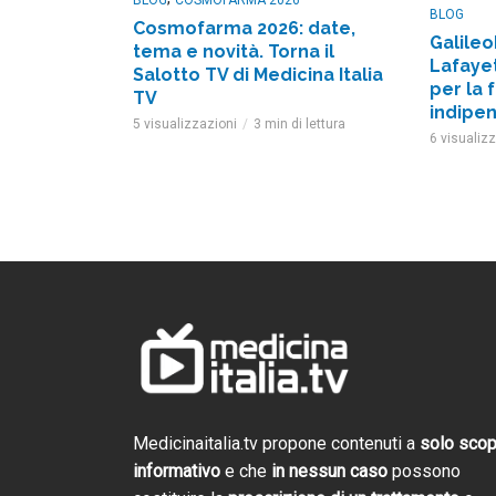
BLOG
Cosmofarma 2026: date,
Galileo
tema e novità. Torna il
Lafayet
Salotto TV di Medicina Italia
per la 
TV
indipe
5 visualizzazioni
3 min di lettura
6 visualiz
Cosmofarma 2026: 
Salotto TV di Gali
Trailer evento
2 settimane ago
Medicinaitalia.tv propone contenuti a
solo sco
informativo
e che
in nessun caso
possono
Cosmofarma 2026