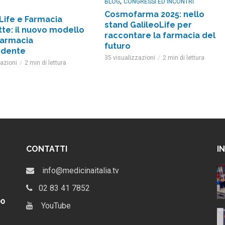
,
BLOG
CONGRESSI ED INCONTRI
Cosmofarma 2025: nello
Life e Farmacia
stand GalileoLife per
te: il nuovo modello
raccontare la farmacia del
farmacia
futuro
ndente
35 visualizzazioni
2 min di lettura
zazioni
2 min di lettura
CONTATTI
I
al via il
GalileoLife e Farmacia
info@medicinaitalia.tv
leoLife |
Lafayette: il nuovo modello
per la farmacia indipendente
02 83 41 7852
4 settimane ago
po
YouTube
: date, tema
Chiara Sansone: La farmacia