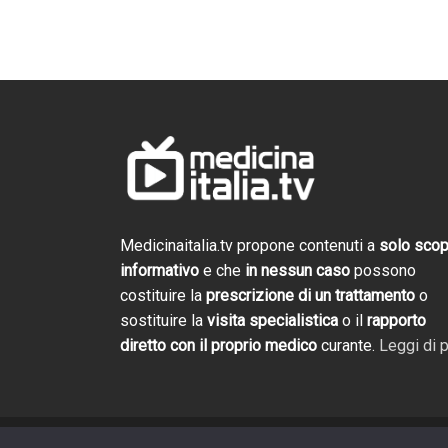
Cosmofarma 2026: 
Salotto TV di Gali
Trailer evento
2 settimane ago
Medicinaitalia.tv propone contenuti a
solo sco
informativo
e che
in nessun caso
possono
Cosmofarma 2026
costituire la
prescrizione di un trattamento
o
e novità. Torna il
Medicina Italia T
sostituire la
visita specialistica
o il
rapporto
4 settimane ago
diretto con il proprio medico
curante.
Leggi di p