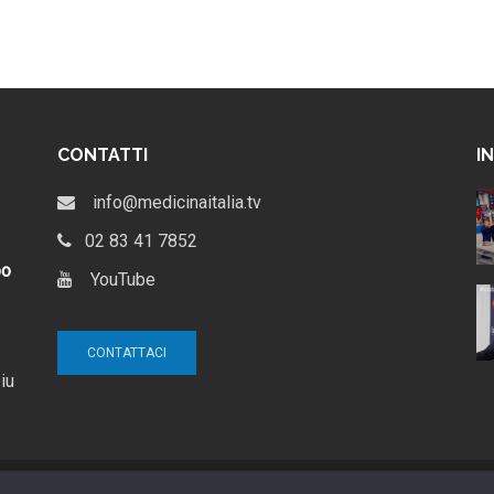
CONTATTI
I
al via il
GalileoLife e Farmacia
info@medicinaitalia.tv
leoLife |
Lafayette: il nuovo modello
per la farmacia indipendente
02 83 41 7852
4 settimane ago
po
YouTube
: date, tema
Chiara Sansone: La farmacia
 Salotto TV di
dei sorrisi
V
12 mesi ago
CONTATTACI
iu