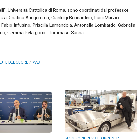
elli”, Università Cattolica di Roma, sono coordinati dal professor
anza, Cristina Aurigemma, Gianluigi Bencardino, Luigi Marzio
Fabio Infusino, Priscilla Lamendola, Antonella Lombardo, Gabriella
icino, Gemma Pelargonio, Tommaso Sanna.
LUTE DEL CUORE
VASI
,
BLOG
CONGRESSI ED INCONTRI