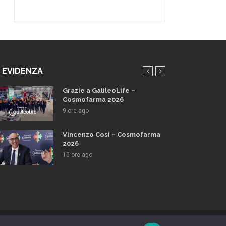
N EVIDENZA
Grazie a GalileoLife –
Cosmofarma 2026
9 ore ago
Vincenzo Cosi – Cosmofarma
2026
10 ore ago