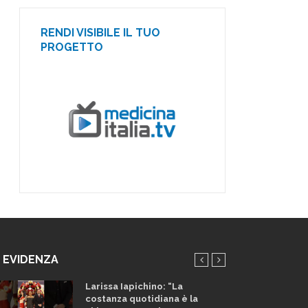
RENDI VISIBILE IL TUO
PROGETTO
N EVIDENZA
Larissa Iapichino: “La
costanza quotidiana è la