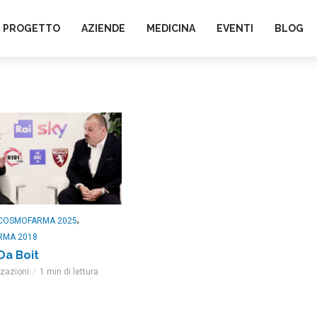
L PROGETTO
AZIENDE
MEDICINA
EVENTI
BLOG
,
COSMOFARMA 2025
RMA 2018
Da Boit
zzazioni
1 min di lettura