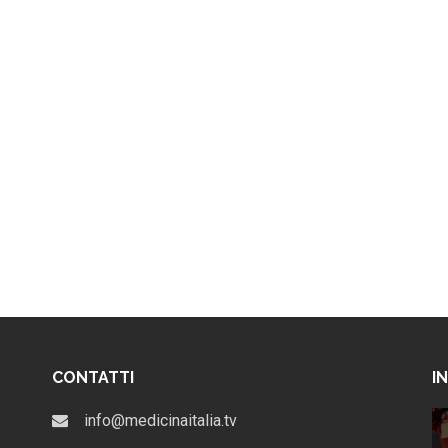
CONTATTI
I
 Cosmofarma
Cosmofarma 2026: date, tema
info@medicinaitalia.tv
e novità. Torna il Salotto TV di