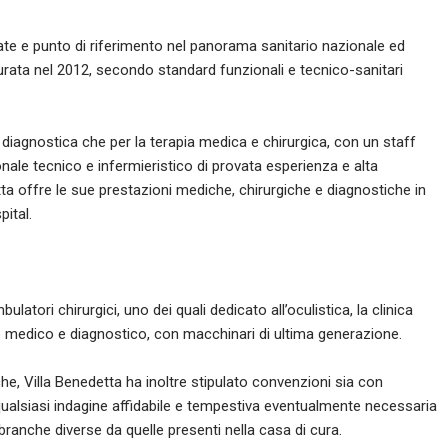
ttate e punto di riferimento nel panorama sanitario nazionale ed
urata nel 2012, secondo standard funzionali e tecnico-sanitari
 diagnostica che per la terapia medica e chirurgica, con un staff
nale tecnico e infermieristico di provata esperienza e alta
etta offre le sue prestazioni mediche, chirurgiche e diagnostiche in
ital.
atori chirurgici, uno dei quali dedicato all’oculistica, la clinica
o medico e diagnostico, con macchinari di ultima generazione.
he, Villa Benedetta ha inoltre stipulato convenzioni sia con
qualsiasi indagine affidabile e tempestiva eventualmente necessaria
i branche diverse da quelle presenti nella casa di cura.