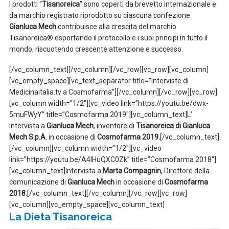
I prodotti “
Tisanoreica
” sono coperti da brevetto internazionale e
da marchio registrato riprodotto su ciascuna confezione.
Gianluca Mech
contribuisce alla crescita del marchio
Tisanoreica® esportando il protocollo e i suoi principi in tutto il
mondo, riscuotendo crescente attenzione e successo.
[/vc_column_text][/vc_column][/vc_row][vc_row][vc_column]
[vc_empty_space][vc_text_separator title=”Interviste di
Medicinaitalia.tv a Cosmofarma”][/vc_column][/vc_row][vc_row]
[vc_column width=”1/2″][vc_video link=”https://youtu.be/dwx-
5muFWyY” title=”Cosmofarma 2019″][vc_column_text]L’
intervista a
Gianluca Mech
, inventore di
Tisanoreica di Gianluca
Mech S.p.A.
in occasione di
Cosmofarma 2019.
[/vc_column_text]
[/vc_column][vc_column width=”1/2″][vc_video
link=”https://youtu.be/A4lHuQXC0Zk” title=”Cosmofarma 2018″]
[vc_column_text]Intervista a
Marta Compagnin
, Direttore della
comunicazione di
Gianluca Mech
in occasione di
Cosmofarma
2018
.[/vc_column_text][/vc_column][/vc_row][vc_row]
[vc_column][vc_empty_space][vc_column_text]
La Dieta Tisanoreica