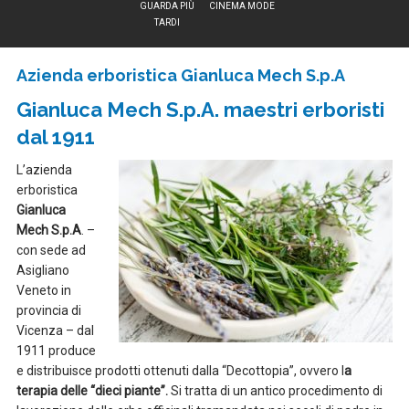
GUARDA PIÙ
CINEMA MODE
TARDI
Azienda erboristica Gianluca Mech S.p.A
Gianluca Mech S.p.A. maestri erboristi
dal 1911
L’azienda
erboristica
Gianluca
Mech S.p.A
. –
con sede ad
Asigliano
Veneto in
provincia di
Vicenza – dal
1911 produce
e distribuisce prodotti ottenuti dalla “Decottopia”, ovvero l
a
terapia delle “dieci piante”.
Si tratta di un antico procedimento di