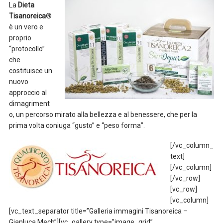
La
Dieta
Tisanoreica
®
è un vero e
proprio
“protocollo”
che
costituisce un
nuovo
approccio al
dimagriment
o, un percorso mirato alla bellezza e al benessere, che per la
prima volta coniuga “gusto” e “peso forma”.
[/vc_column_
text]
[/vc_column]
[/vc_row]
[vc_row]
[vc_column]
[vc_text_separator title=”Galleria immagini Tisanoreica –
Gianluca Mech”][vc_gallery type=”image_grid”