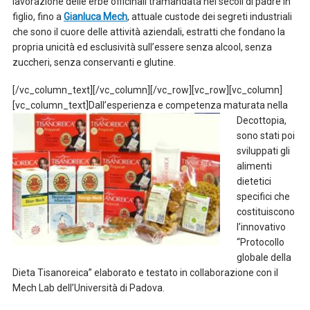
lavorazione delle erbe officinali tramandata nei secoli di padre in
figlio, fino a
Gianluca Mech
, attuale custode dei segreti industriali
che sono il cuore delle attività aziendali, estratti che fondano la
propria unicità ed esclusività sull’essere senza alcool, senza
zuccheri, senza conservanti e glutine.
[/vc_column_text][/vc_column][/vc_row][vc_row][vc_column]
[vc_column_text]
Dall’esperienza e competenza maturata nella
Decottopia,
sono stati poi
sviluppati gli
alimenti
dietetici
specifici che
costituiscono
l’innovativo
“Protocollo
globale della
Dieta Tisanoreica” elaborato e testato in collaborazione con il
Mech Lab dell’Università di Padova.