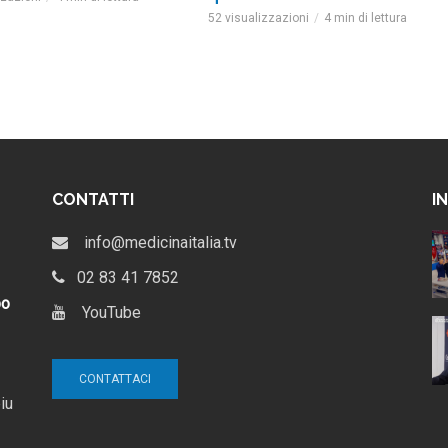
52 visualizzazioni
4 min di lettura
CONTATTI
I
al via il
GalileoLife e Farmacia
info@medicinaitalia.tv
leoLife |
Lafayette: il nuovo modello
per la farmacia indipendente
02 83 41 7852
4 settimane ago
po
YouTube
: date, tema
Chiara Sansone: La farmacia
 Salotto TV di
dei sorrisi
V
12 mesi ago
CONTATTACI
iu