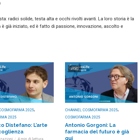
)
a: radici solide, testa alta e occhi rivolti avanti. La loro storia è la
 è già iniziato, ed è fatto di passione, innovazione, ascolto e
VIDEO
,
,
COSMOFARMA 2025
CHANNEL COSMOFARMA 2025
RMA 2025
COSMOFARMA 2025
o Distefano: L’arte
Antonio Gorgoni: La
coglienza
farmacia del futuro è già
qui
zzazioni
4 min di lettura