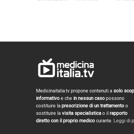
Cosmofarma 2026: 
Salotto TV di Gali
Trailer evento
2 settimane ago
Medicinaitalia.tv propone contenuti a
solo sco
informativo
e che
in nessun caso
possono
Cosmofarma 2026
costituire la
prescrizione di un trattamento
o
e novità. Torna il
Medicina Italia T
sostituire la
visita specialistica
o il
rapporto
4 settimane ago
diretto con il proprio medico
curante.
Leggi di p