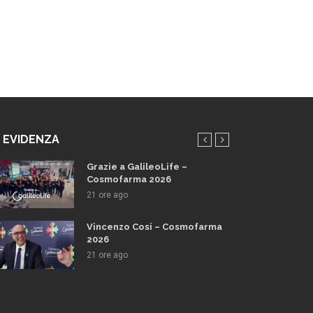
N EVIDENZA
Grazie a GalileoLife –
Cosmofarma 2026
21 ore ago
Vincenzo Cosi – Cosmofarma
2026
21 ore ago