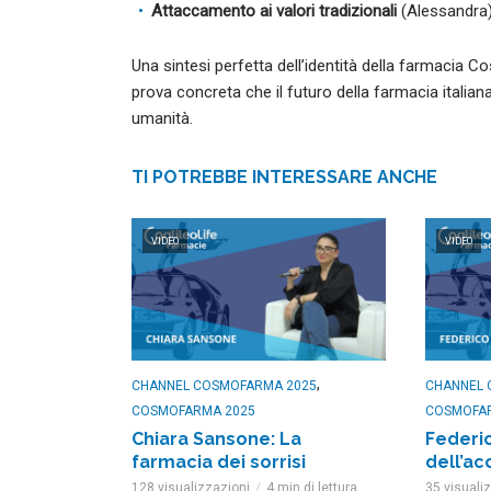
Attaccamento ai valori tradizionali
(Alessandra
Una sintesi perfetta dell’identità della farmacia Cost
prova concreta che il futuro della farmacia italiana
umanità.
TI POTREBBE INTERESSARE ANCHE
VIDEO
VIDEO
,
CHANNEL COSMOFARMA 2025
CHANNEL 
COSMOFARMA 2025
COSMOFA
Chiara Sansone: La
Federic
farmacia dei sorrisi
dell’ac
128 visualizzazioni
4 min di lettura
35 visuali