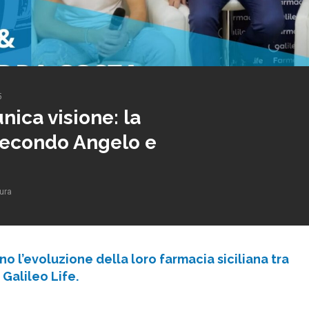
5
nica visione: la
secondo Angelo e
tura
 l’evoluzione della loro farmacia siciliana tra
 Galileo Life.