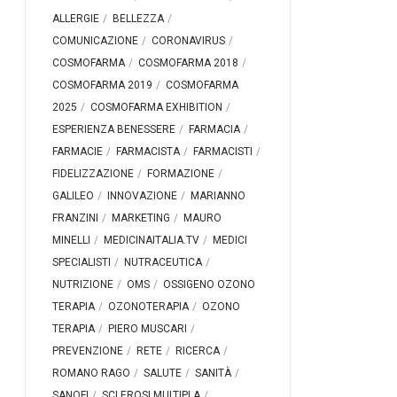
ALLERGIE
BELLEZZA
COMUNICAZIONE
CORONAVIRUS
COSMOFARMA
COSMOFARMA 2018
COSMOFARMA 2019
COSMOFARMA
2025
COSMOFARMA EXHIBITION
ESPERIENZA BENESSERE
FARMACIA
FARMACIE
FARMACISTA
FARMACISTI
FIDELIZZAZIONE
FORMAZIONE
GALILEO
INNOVAZIONE
MARIANNO
FRANZINI
MARKETING
MAURO
MINELLI
MEDICINAITALIA.TV
MEDICI
SPECIALISTI
NUTRACEUTICA
NUTRIZIONE
OMS
OSSIGENO OZONO
TERAPIA
OZONOTERAPIA
OZONO
TERAPIA
PIERO MUSCARI
PREVENZIONE
RETE
RICERCA
ROMANO RAGO
SALUTE
SANITÀ
SANOFI
SCLEROSI MULTIPLA