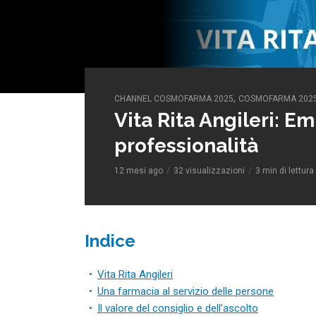
,
CHANNEL COSMOFARMA 2025
COSMOFARMA 202
Vita Rita Angileri: Em
professionalità
12 mesi ago
32 visualizzazioni
3 min di lettura
Indice
Vita Rita Angileri
Una farmacia al servizio delle persone
Il valore del consiglio e dell’ascolto