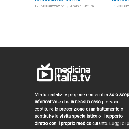
128 visualizzazioni
4 min di lettura
35 visuali
Cosmofarma 2026: 
Salotto TV di Gali
Trailer evento
2 settimane ago
Medicinaitalia.tv propone contenuti a
solo sco
informativo
e che
in nessun caso
possono
Cosmofarma 2026
costituire la
prescrizione di un trattamento
o
e novità. Torna il
Medicina Italia T
sostituire la
visita specialistica
o il
rapporto
4 settimane ago
diretto con il proprio medico
curante.
Leggi di p