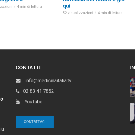
qui
zzazioni
4 min di lettura
52 visualizzazioni
4 min di lettura
CONTATTI
I
al via il
GalileoLife e Farmacia
info@medicinaitalia.tv
leoLife |
Lafayette: il nuovo modello
per la farmacia indipendente
02 83 41 7852
4 settimane ago
po
YouTube
: date, tema
Chiara Sansone: La farmacia
 Salotto TV di
dei sorrisi
V
12 mesi ago
CONTATTACI
iu