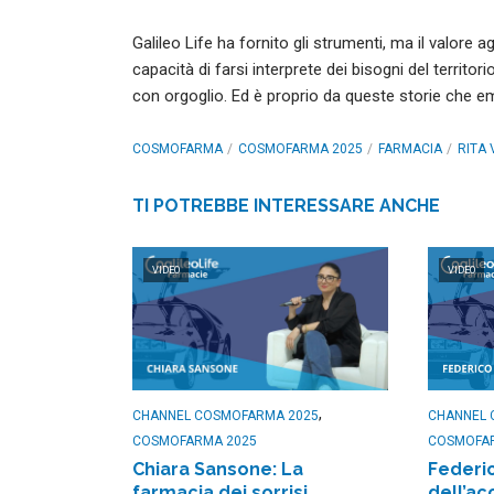
Galileo Life ha fornito gli strumenti, ma il valore
capacità di farsi interprete dei bisogni del territ
con orgoglio. Ed è proprio da queste storie che eme
COSMOFARMA
COSMOFARMA 2025
FARMACIA
RITA 
TI POTREBBE INTERESSARE ANCHE
VIDEO
VIDEO
,
CHANNEL COSMOFARMA 2025
CHANNEL 
COSMOFARMA 2025
COSMOFA
Chiara Sansone: La
Federic
farmacia dei sorrisi
dell’ac