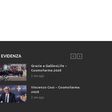
N EVIDENZA
Grazie a GalileoLife –
Cosmofarma 2026
2 ore ago
Vincenzo Cosi – Cosmofarma
2026
2 ore ago