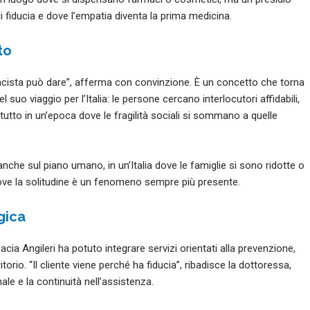
di fiducia e dove l’empatia diventa la prima medicina.
to
macista può dare”, afferma con convinzione. È un concetto che torna
uo viaggio per l’Italia: le persone cercano interlocutori affidabili,
tutto in un’epoca dove le fragilità sociali si sommano a quelle
anche sul piano umano, in un’Italia dove le famiglie si sono ridotte o
ove la solitudine è un fenomeno sempre più presente.
gica
acia Angileri ha potuto integrare servizi orientati alla prevenzione,
torio. “Il cliente viene perché ha fiducia”, ribadisce la dottoressa,
le e la continuità nell’assistenza.