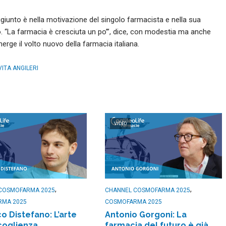
 aggiunto è nella motivazione del singolo farmacista e nella sua
orio. “La farmacia è cresciuta un po’”, dice, con modestia ma anche
rge il volto nuovo della farmacia italiana.
VITA ANGILERI
VIDEO
,
,
COSMOFARMA 2025
CHANNEL COSMOFARMA 2025
RMA 2025
COSMOFARMA 2025
o Distefano: L’arte
Antonio Gorgoni: La
coglienza
farmacia del futuro è già