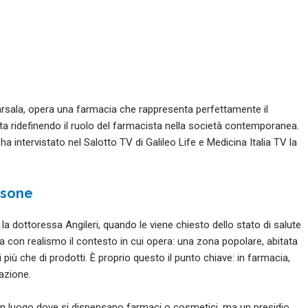
 Marsala, opera una farmacia che rappresenta perfettamente il
ta ridefinendo il ruolo del farmacista nella società contemporanea.
ha intervistato nel Salotto TV di Galileo Life e Medicina Italia TV la
rsone
la dottoressa Angileri, quando le viene chiesto dello stato di salute
fa con realismo il contesto in cui opera: una zona popolare, abitata
iù che di prodotti. È proprio questo il punto chiave: in farmacia,
lazione.
un luogo dove si dispensano farmaci o cosmetici, ma un presidio